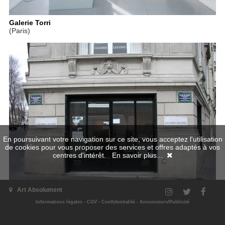
Galerie Torri
(Paris)
En poursuivant votre navigation sur ce site, vous acceptez l'utilisation
de cookies pour vous proposer des services et offres adaptés à vos
centres d'intérêt.
En savoir plus...
Galerie Lelong
Art Absolument
(Paris)
Informations légales
-
CGV
-
Confidentialité
-
Annonceurs/Publicité