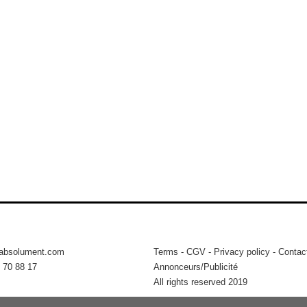
tabsolument.com
Terms
-
CGV
-
Privacy policy
-
Contac
 70 88 17
Annonceurs/Publicité
All rights reserved 2019