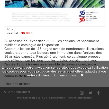
Prix :
normal
36.00 €
À l'occasion de l'exposition 36-36, les éditions Art Absolument
publient le catalogue de l'exposition.
Cette publication de 116 pages avec de nombreuses illustrations
couleurs permet aux lecteurs une immersion dans l'univers des
36 artistes exposés. Plus généralement, ce catalogue propose
une réflexion sur les liens que les artistes entretiennent avec
l'année 1936 à travers un ensemble de textes signés, entre
En poursuivant votre navigation sur ce site, vous acceptez l'utilisation
autres, par Claude Bartolone, président de l'Assemblée
de cookies pour vous proposer des services et offres adaptés à vos
Nationale ou Pierre Laurent, secrétaire national du Parti
centres d'intérêt.
En savoir plus...
communiste français.
Liste des artistes :
Jacques Bosser
Art Absolument
François Bouillon
Informations légales
-
CGV
-
Confidentialité
-
Annonceurs/Publicité
Nabil Boutros
Marie Bovo
Mark Brusse