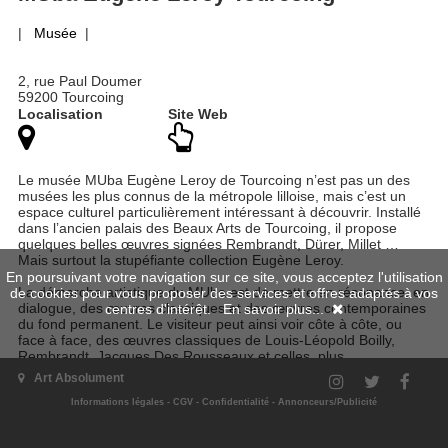
|
Musée
|
2, rue Paul Doumer
59200 Tourcoing
Localisation
Site Web
Le musée MUba Eugène Leroy de Tourcoing n’est pas un des
musées les plus connus de la métropole lilloise, mais c’est un
espace culturel particulièrement intéressant à découvrir. Installé
dans l’ancien palais des Beaux Arts de Tourcoing, il propose
quelques belles œuvres signées Rembrandt, Dürer, Millet …
Mais surtout la stupéfiante collection Eugène Leroy.
En poursuivant votre navigation sur ce site, vous acceptez l'utilisation
La démarche artistique du MUba est de mettre en résonance, en
de cookies pour vous proposer des services et offres adaptés à vos
dialogue, des œuvres classiques et des œuvres contemporaines
centres d'intérêt.
En savoir plus...
du fond permanent. Le visiteur peut ainsi voir côte à côte, ou
face à face, des œuvres classiques de Louis-Léopold Boilly,
Rembrandt, Jacques Des Rousseaux et celles, plus
contemporaines, d’Angela Graeurholz, Rémi Guerrin ou encore
Art Absolument
Philippe Cazal. Une autre façon de présenter au public les liens
souvent étonnants qui se tissent entre les artistes, au fil des
Informations légales
-
CGV
-
Confidentialité
-
Annonceurs/Publicité
siècles, et qui brisent le réflexe chronologique souvent adopté
dans les autres musées.