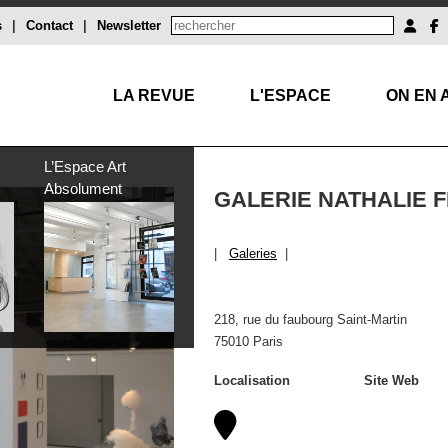
s
|
Contact
|
Newsletter
LA REVUE
L'ESPACE
ON EN 
L’Espace Art
Absolument
GALERIE NATHALIE F
|
Galeries
|
218, rue du faubourg Saint-Martin
75010 Paris
Localisation
Site Web