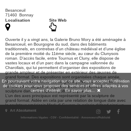
Besanceuil
71460 Bonnay
Localisation
Site Web
Ouverte il y a vingt ans, la Galerie Bruno Mory a été aménagée à
Besanceuil, en Bourgogne du sud, dans des bâtiments
traditionnels, en contrebas d’un château médiéval et d’une église
de la première moitié du 11ème siècle, au cœur du Clunysois
roman. D’accès facile, entre Tournus et Cluny, elle dispose de
vastes locaux et d’un parc dans la campagne vallonnée du
Charollais, qui lui permettent d’organiser des expositions de
grande ampleur et de présenter en extérieur des œuvres de
grand format. Des expositions sont organisées chaque année,
En poursuivant votre navigation sur ce site, vous acceptez l'utilisation
de juins à octobre, ouvertes au grand public, ou accessibles sur
de cookies pour vous proposer des services et offres adaptés à vos
rendez-vous. La galerie organise aussi des expositions de
centres d'intérêt.
En savoir plus...
sculpture dans des espaces publics et privés.
L’un des axes principaux est représenté par la sculpture de
grand format. Aidée en cela par une relation de longue date avec
le sculpteur américain Mark di Suvero, la galerie défend ainsi un
« art public » qui s’intègre autant à l’architecture qu’à des
Art Absolument
espaces naturels et s’adresse aux collectionneurs comme aux
Informations légales
-
CGV
-
Confidentialité
-
Annonceurs/Publicité
collectivités soucieuses d’enrichir leur patrimoine.