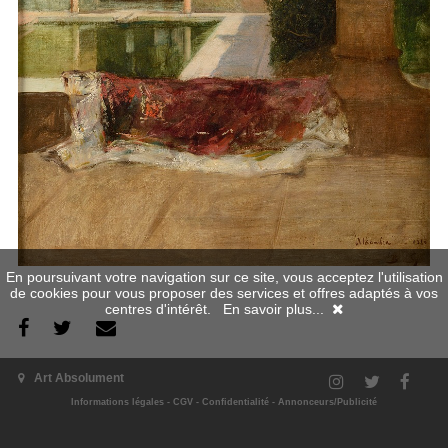
En poursuivant votre navigation sur ce site, vous acceptez l'utilisation
de cookies pour vous proposer des services et offres adaptés à vos
centres d'intérêt.
En savoir plus...
L'exposition
Art Absolument
Informations légales
-
CGV
-
Confidentialité
-
Annonceurs/Publicité
Les 90 tableaux présentés au musée des Augustins de Toulouse